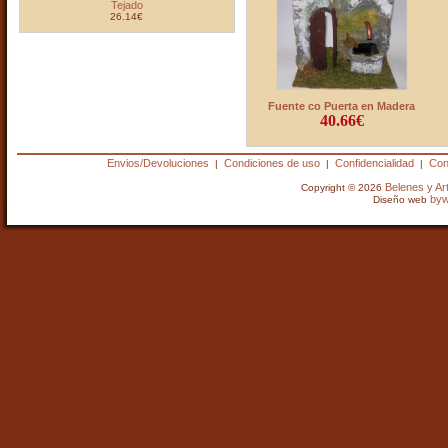
Tejado
26.14€
Fuente co Puerta en Madera
40.66€
Envios/Devoluciones
Condiciones de uso
Confidencialidad
Con
|
|
|
Belenes y A
Copyright © 2026
by
Diseño web