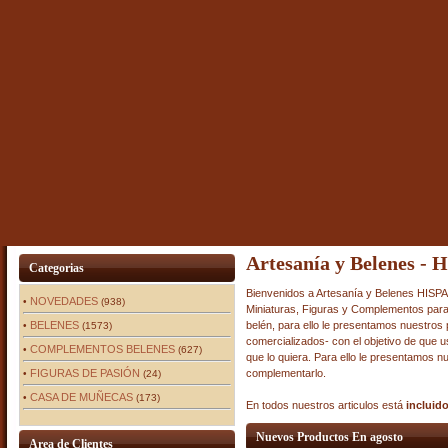
Artesanía y Belenes - H
Categorias
Bienvenidos a Artesanía y Belenes HISPA
NOVEDADES
•
(938)
Miniaturas, Figuras y Complementos para
BELENES
belén, para ello le presentamos nuestros
•
(1573)
comercializados- con el objetivo de que 
COMPLEMENTOS BELENES
•
(627)
que lo quiera. Para ello le presentamos 
FIGURAS DE PASIÓN
complementarlo.
•
(24)
CASA DE MUÑECAS
•
(173)
En todos nuestros articulos está
incluid
Nuevos Productos En agosto
Area de Clientes